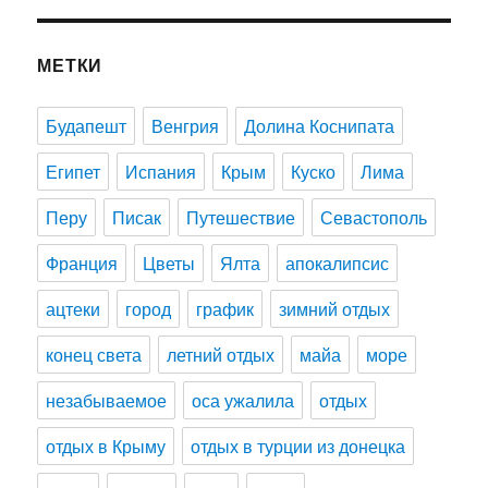
МЕТКИ
Будапешт
Венгрия
Долина Коснипата
Египет
Испания
Крым
Куско
Лима
Перу
Писак
Путешествие
Севастополь
Франция
Цветы
Ялта
апокалипсис
ацтеки
город
график
зимний отдых
конец света
летний отдых
майа
море
незабываемое
оса ужалила
отдых
отдых в Крыму
отдых в турции из донецка