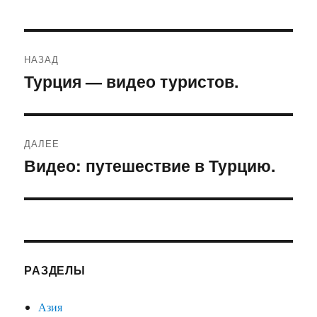
Навигация
НАЗАД
по
Турция — видео туристов.
Предыдущая
запись:
записям
ДАЛЕЕ
Видео: путешествие в Турцию.
Следующая
запись:
РАЗДЕЛЫ
Азия