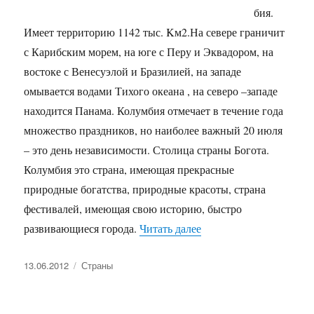
бия.
Имеет территорию 1142 тыс. Kм2.На севере граничит
с Карибским морем, на юге с Перу и Эквадором, на
востоке с Венесуэлой и Бразилией, на западе
омывается водами Тихого океана , на северо –западе
находится Панама. Колумбия отмечает в течение года
множество праздников, но наиболее важный 20 июля
– это день независимости. Столица страны Богота.
Колумбия это страна, имеющая прекрасные
природные богатства, природные красоты, страна
фестивалей, имеющая свою историю, быстро
«Колумбия — краткая и
развивающиеся города.
Читать далее
Опубликовано
Рубрики
13.06.2012
Страны