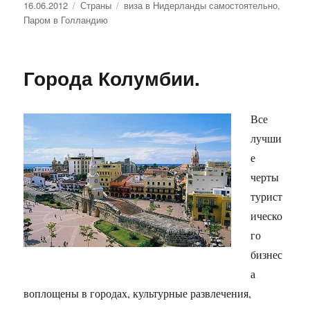
Опубликовано
Рубрики
Метки
16.06.2012
Страны
виза в Нидерланды самостоятельно
,
Паром в Голландию
Города Колумбии.
Все
лучши
е
черты
турист
ическо
го
бизнес
а
воплощены в городах, культурные развлечения,