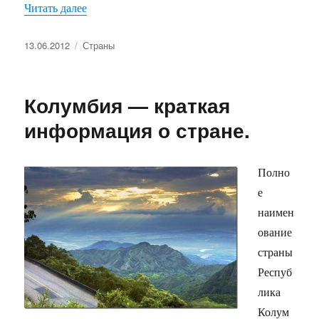
«Чем привлекает туристов Колумбия?»
Читать далее
Опубликовано
Рубрики
13.06.2012
Страны
Колумбия — краткая
информация о стране.
Полно
е
наимен
ование
страны
Респуб
лика
Колум