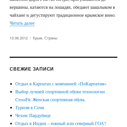
вершины, катаются на лошадях, обедают шашлыком в
чайхане и дегустируют традиционное крымское вино.
«Крым: впечатления от турпохода по горам»
Читать далее
Опубликовано
Рубрики
13.06.2012
Крым
,
Страны
СВЕЖИЕ ЗАПИСИ
Отдых в Карпатах с компанией «ПоКарпатам»
Выбор лучшей спортивной обуви технологии
CrossFit. Женская спортивная обувь.
Туризм в Сочи
Чехия: Пардубице
Отдых в Индии – южный или северный ГОА?