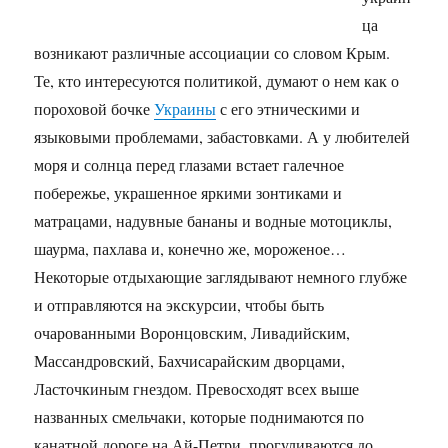
ца
возникают различные ассоциации со словом Крым.
Те, кто интересуются политикой, думают о нем как о
пороховой бочке
Украины
с его этническими и
языковыми проблемами, забастовками. А у любителей
моря и солнца перед глазами встает галечное
побережье, украшенное яркими зонтиками и
матрацами, надувные бананы и водные мотоциклы,
шаурма, пахлава и, конечно же, мороженое…
Некоторые отдыхающие заглядывают немного глубже
и отправляются на экскурсии, чтобы быть
очарованными Воронцовским, Ливадийским,
Массандровский, Бахчисарайским дворцами,
Ласточкиным гнездом. Превосходят всех выше
названных смельчаки, которые поднимаются по
канатной дороге на Ай-Петри, прогуливаются до