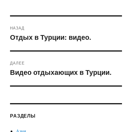
Навигация
НАЗАД
по
Отдых в Турции: видео.
Предыдущая
запись:
записям
ДАЛЕЕ
Видео отдыхающих в Турции.
Следующая
запись:
РАЗДЕЛЫ
Азия