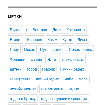
МЕТКИ
Будапешт
Венгрия
Долина Коснипата
Египет
Испания
Крым
Куско
Лима
Перу
Писак
Путешествие
Севастополь
Франция
Цветы
Ялта
апокалипсис
ацтеки
город
график
зимний отдых
конец света
летний отдых
майа
море
незабываемое
оса ужалила
отдых
отдых в Крыму
отдых в турции из донецка