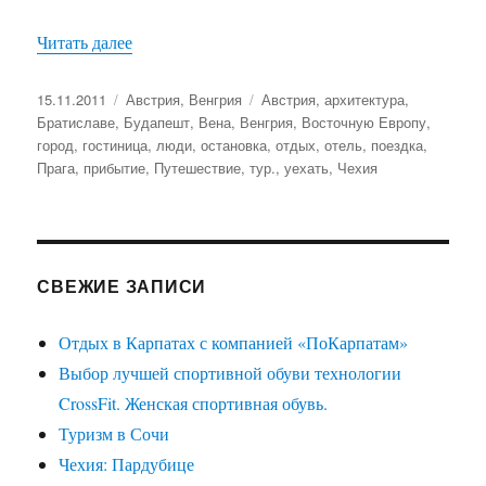
«Путешествие по Восточной Европе»
Читать далее
Опубликовано
Рубрики
Метки
15.11.2011
Австрия
,
Венгрия
Австрия
,
архитектура
,
Братиславе
,
Будапешт
,
Вена
,
Венгрия
,
Восточную Европу
,
город
,
гостиница
,
люди
,
остановка
,
отдых
,
отель
,
поездка
,
Прага
,
прибытие
,
Путешествие
,
тур.
,
уехать
,
Чехия
СВЕЖИЕ ЗАПИСИ
Отдых в Карпатах с компанией «ПоКарпатам»
Выбор лучшей спортивной обуви технологии
CrossFit. Женская спортивная обувь.
Туризм в Сочи
Чехия: Пардубице