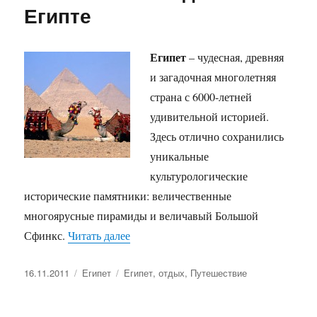
Египте
Египет
– чудесная, древняя
и загадочная многолетняя
страна с 6000-летней
удивительной историей.
Здесь отлично сохранились
уникальные
культурологические
исторические памятники: величественные
многоярусные пирамиды и величавый Большой
«Особенности отдыха в Египте»
Сфинкс.
Читать далее
Опубликовано
Рубрики
Метки
16.11.2011
Египет
Египет
,
отдых
,
Путешествие