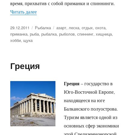
время, прихватив с собой приманки и спиннинги.
«Ловись, щука!»
Читать далее
Опубликовано
Рубрики
Метки
29.12.2011
Рыбалка
азарт
,
леска
,
отдых
,
охота
,
приманка
,
рыба
,
рыбалка
,
рыболов
,
спиннинг
,
хищница
,
хобби
,
щука
Греция
Греция
– государство в
Юго-Восточной Европе,
находящееся на юге
Балканского полуострова.
Туризм является одной из
основных сфер экономики
этой Средиземноморской