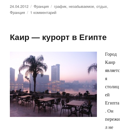
Опубликовано
Рубрики
Метки
24.04.2012
Франция
график
,
незабываемое
,
отдых
,
к
Франция
1 комментарий
записи
Отдых
во
Каир — курорт в Египте
Франции.
Город
Каир
являетс
я
столиц
ей
Египта
. Он
пережи
л не