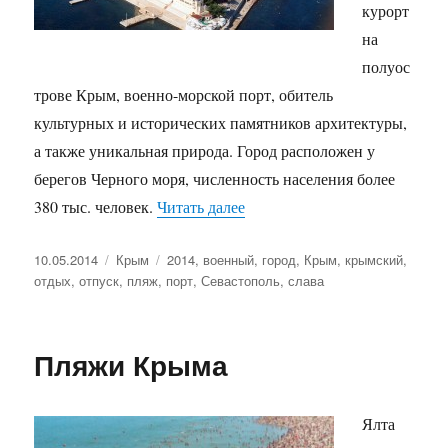
курорт
на
полуос
трове Крым, военно-морской порт, обитель
культурных и исторических памятников архитектуры,
а также уникальная природа. Город расположен у
берегов Черного моря, численность населения более
«Отдых в Крыму: Севастопол
380 тыс. человек.
Читать далее
Опубликовано
Рубрики
Метки
10.05.2014
Крым
2014
,
военный
,
город
,
Крым
,
крымский
,
отдых
,
отпуск
,
пляж
,
порт
,
Севастополь
,
слава
Пляжи Крыма
Ялта