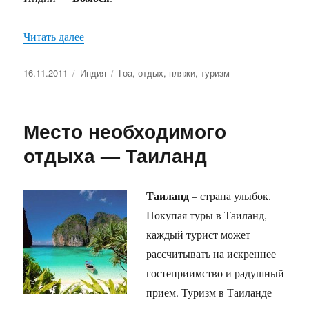
«Пляжи Гоа.»
Читать далее
Опубликовано
Рубрики
Метки
16.11.2011
Индия
Гоа
,
отдых
,
пляжи
,
туризм
Место необходимого
отдыха — Таиланд
Таиланд
– страна улыбок.
Покупая туры в Таиланд,
каждый турист может
рассчитывать на искреннее
гостеприимство и радушный
прием. Туризм в Таиланде