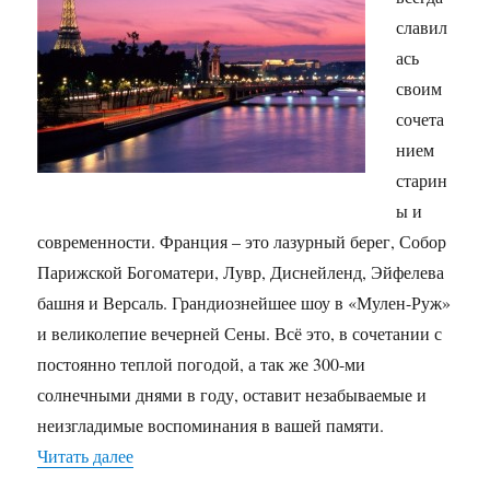
славил
ась
своим
сочета
нием
старин
ы и
современности. Франция – это лазурный берег, Собор
Парижской Богоматери, Лувр, Диснейленд, Эйфелева
башня и Версаль. Грандиознейшее шоу в «Мулен-Руж»
и великолепие вечерней Сены. Всё это, в сочетании с
постоянно теплой погодой, а так же 300-ми
солнечными днями в году, оставит незабываемые и
неизгладимые воспоминания в вашей памяти.
«Отдых во Франции.»
Читать далее