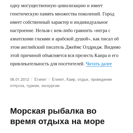
одну могущественную цивилизацию и имеет
генетическую память множества поколений. Город
имеет собственный характер и индивидуальное
настроение. Нельзя с кем-либо сравнить «негра с
азиатскими глазами и арабской душой», как писал об
этом английский писатель Джеймс Олдридж. Видимо
этой причиной объясняется вся прелесть Каира и его
«Каир — к
привлекательность для посетителей.
Читать далее
Опубликовано
Рубрики
Метки
06.01.2012
Египет
Египет
,
Каир
,
отдых
,
проведение
отпуска
,
туризм
,
экскурсии
Морская рыбалка во
время отдыха на море