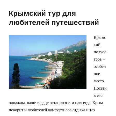
Крымский тур для
любителей путешествий
Крымс
кий
полуос
тров –
особен
ное
место.
Посети
в его
однажды, ваше сердце останется там навсегда. Крым
покорит и любителей комфортного отдыха и тех