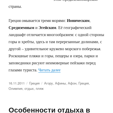
страны.
Ионическим
Греция омывается тремя морями:
,
Средиземным
Эгейским
и
. Её географический
ландшафт отличается многообразием: с одной стороны
горы и хребты, здесь и там перерезанные долинами, с
другой – удивительное кружево морского побережья.
Роскошные пляжи и горы, пещеры и озера, парки и
заповедники рисуют неимоверные пейзажи перед
«Греция»
глазами туриста.
Читать далее
Опубликовано
Рубрики
Метки
16.11.2011
Греция
Агору
,
Афины
,
Афон
,
Греция
,
Олимпия
,
отдых
,
пляж
Особенности отдыха в