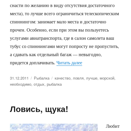
снасти по желанию в виду отсутствия достаточного
места), то лучше всего ограничиться телескопическим
спиннингом: занимает мало места и достаточно
прочен. Особенно, если при этом вы пользуетесь
услугами авиатранспорта, где в салон самолета ваш
тубус со спиннингами могут попросту не пропустить,
а сдавать как отдельный багаж — невыгодно,
«Морская рыбалка во вр
придется доплачивать.
Читать далее
Опубликовано
Рубрики
Метки
31.12.2011
Рыбалка
качество
,
ловля
,
лучше
,
морской
,
необходимо
,
отдых
,
рыбалка
Ловись, щука!
Любит