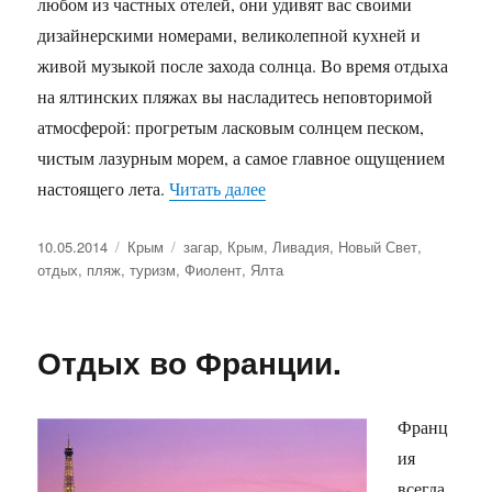
любом из частных отелей, они удивят вас своими
дизайнерскими номерами, великолепной кухней и
живой музыкой после захода солнца. Во время отдыха
на ялтинских пляжах вы насладитесь неповторимой
атмосферой: прогретым ласковым солнцем песком,
чистым лазурным морем, а самое главное ощущением
«Пляжи Крыма»
настоящего лета.
Читать далее
Опубликовано
Рубрики
Метки
10.05.2014
Крым
загар
,
Крым
,
Ливадия
,
Новый Свет
,
отдых
,
пляж
,
туризм
,
Фиолент
,
Ялта
Отдых во Франции.
Франц
ия
всегда