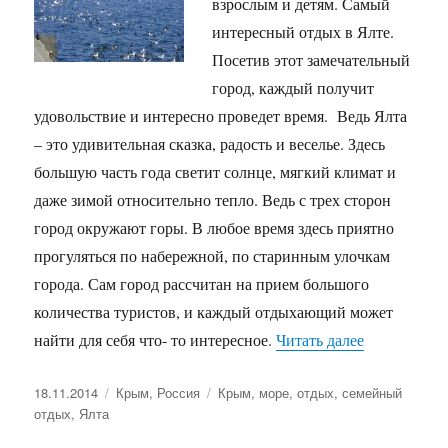
взрослым и детям. Самый
интересный отдых в Ялте.
Посетив этот замечательный
город, каждый получит
удовольствие и интересно проведет время. Ведь Ялта
– это удивительная сказка, радость и веселье. Здесь
большую часть года светит солнце, мягкий климат и
даже зимой относительно тепло. Ведь с трех сторон
город окружают горы. В любое время здесь приятно
прогуляться по набережной, по старинным улочкам
города. Сам город рассчитан на прием большого
количества туристов, и каждый отдыхающий может
«Семейный 
найти для себя что- то интересное.
Читать далее
Опубликовано
Рубрики
Метки
18.11.2014
Крым
,
Россия
Крым
,
море
,
отдых
,
семейный
отдых
,
Ялта