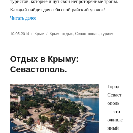
туристов, которые ищут свои непроторенные тропы.
Каждый найдет для себя свой райский уголок!
«Крымский тур для любителей путешествий»
Читать далее
Опубликовано
Рубрики
Метки
10.05.2014
Крым
Крым
,
отдых
,
Севастополь
,
туризм
Отдых в Крыму:
Севастополь.
Город
Севаст
ополь
— это
оживле
нный