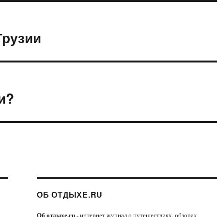
Грузии
и?
ОБ ОТДЫХЕ.RU
Об отдыхе.ru
- интернет журнал о путешествиях, обзорах