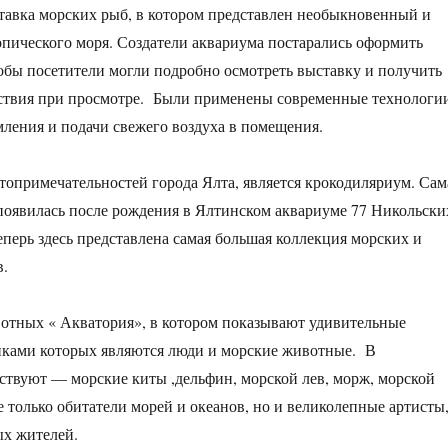
авка морских рыб, в котором представлен необыкновенный и
пического моря. Создатели аквариума постарались оформить
обы посетители могли подробно осмотреть выставку и получить
ствия при просмотре. Были применены современные технологи
ления и подачи свежего воздуха в помещения.
топримечательностей города Ялта, является крокодиляриум. Сам
 появилась после рождения в Ялтинском аквариуме 77 Никольски
еперь здесь представлена самая большая коллекция морских и
в.
отных « Акватория», в котором показывают удивительные
иками которых являются люди и морские животные. В
ствуют — морские киты ,дельфин, морской лев, морж, морской
е только обитатели морей и океанов, но и великолепные артисты
х жителей.