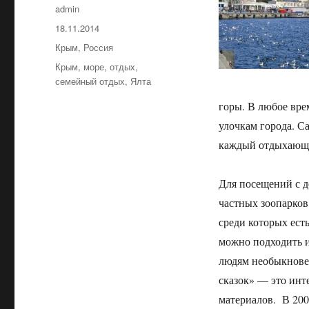
Автор
admin
Опубликовано
18.11.2014
Рубрики
Крым
,
Россия
Метки
Крым
,
море
,
отдых
,
семейный отдых
,
Ялта
горы. В любое вре
улочкам города. С
каждый отдыхающий
Для посещений с д
частных зоопарков
среди которых ес
можно подходить и
людям необыкнове
сказок» — это инт
материалов. В 200