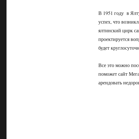
В 1951 году в Ялт
успех, что возник
ялтинский цирк са
проектируется воп
будет круглосуточ
Все это можно пос
поможет сайт Мег
арендовать недоро