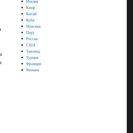
Италия
Кипр
Китай
Куба
Мексика
и
Перу
Россия
США
Таиланд
а
Турция
х
Франция
Япония
,