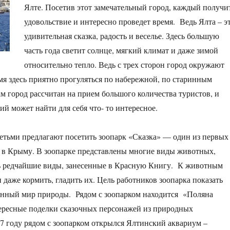
Ялте. Посетив этот замечательный город, каждый получи
удовольствие и интересно проведет время. Ведь Ялта – э
удивительная сказка, радость и веселье. Здесь большую
часть года светит солнце, мягкий климат и даже зимой
относительно тепло. Ведь с трех сторон город окружают
мя здесь приятно прогуляться по набережной, по старинным
ам город рассчитан на прием большого количества туристов, и
 может найти для себя что- то интересное.
етьми предлагают посетить зоопарк «Сказка» — один из первых
 в Крыму. В зоопарке представлены многие виды животных,
ть редчайшие виды, занесенные в Красную Книгу. К животным
 даже кормить, гладить их. Цель работников зоопарка показать
нный мир природы. Рядом с зоопарком находится «Поляна
ересные поделки сказочных персонажей из природных
7 году рядом с зоопарком открылся Ялтинский аквариум –