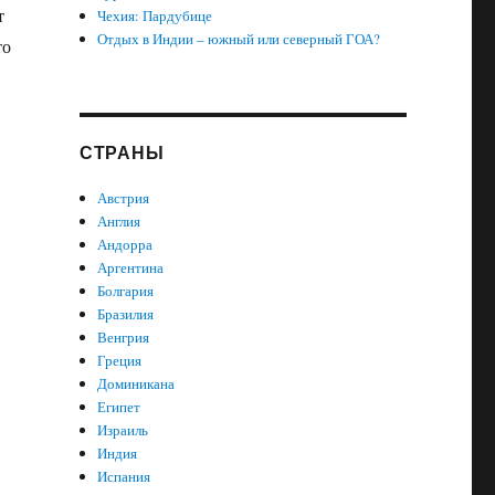
т
Чехия: Пардубице
Отдых в Индии – южный или северный ГОА?
то
СТРАНЫ
Австрия
Англия
Андорра
Аргентина
Болгария
Бразилия
Венгрия
Греция
Доминикана
Египет
Израиль
Индия
Испания