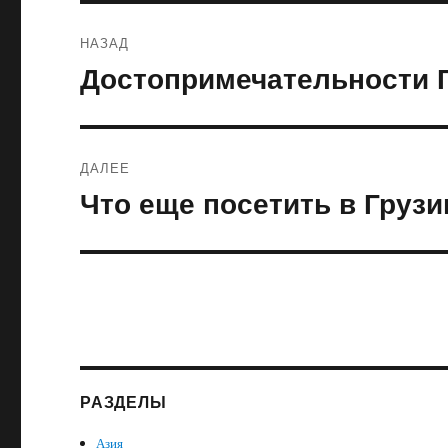
Навигация
НАЗАД
по
Достопримечательности 
Предыдущая
запись:
записям
ДАЛЕЕ
Что еще посетить в Грузи
Следующая
запись:
РАЗДЕЛЫ
Азия