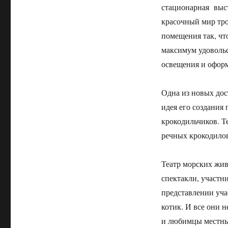
стационарная выст
красочный мир тро
помещения так, чт
максимум удоволь
освещения и оформ
Одна из новых дос
идея его создания
крокодильчиков. Т
речных крокодило
Театр морских жив
спектакли, участн
представлении уча
котик. И все они н
и любимцы местны