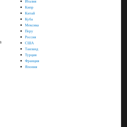
Италия
O
Кипр
Китай
Куба
Мексика
Перу
Россия
а
США
Таиланд
Турция
Франция
Япония