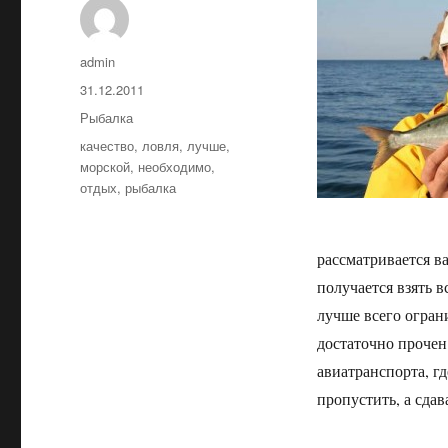
Автор
admin
Опубликовано
31.12.2011
Рубрики
Рыбалка
Метки
качество
,
ловля
,
лучше
,
морской
,
необходимо
,
отдых
,
рыбалка
рассматривается ва
получается взять в
лучше всего огран
достаточно прочен
авиатранспорта, г
пропустить, а сда