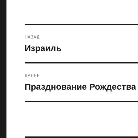
Навигация
НАЗАД
по
Израиль
Предыдущая
запись:
записям
ДАЛЕЕ
Празднование Рождества 
Следующая
запись: