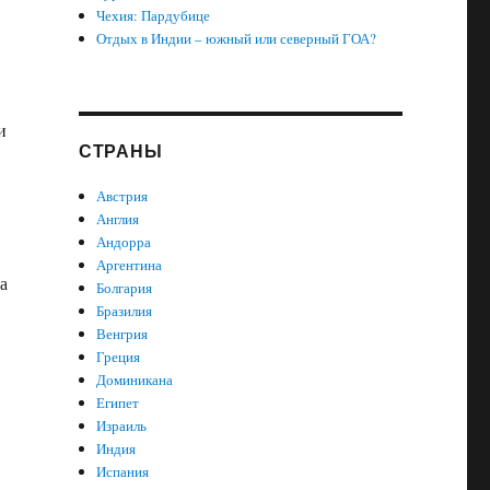
Чехия: Пардубице
Отдых в Индии – южный или северный ГОА?
и
СТРАНЫ
Австрия
Англия
Андорра
Аргентина
а
Болгария
Бразилия
Венгрия
Греция
Доминикана
Египет
Израиль
Индия
Испания