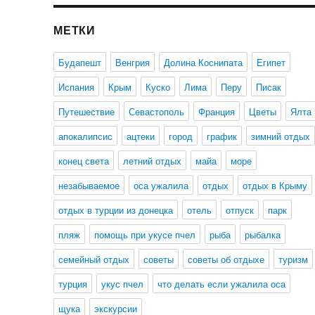
МЕТКИ
Будапешт
Венгрия
Долина Коснипата
Египет
Испания
Крым
Куско
Лима
Перу
Писак
Путешествие
Севастополь
Франция
Цветы
Ялта
апокалипсис
ацтеки
город
график
зимний отдых
конец света
летний отдых
майа
море
незабываемое
оса ужалила
отдых
отдых в Крыму
отдых в турции из донецка
отель
отпуск
парк
пляж
помощь при укусе пчел
рыба
рыбалка
семейный отдых
советы
советы об отдыхе
туризм
турция
укус пчел
что делать если ужалила оса
щука
экскурсии