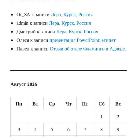
Or_SA
к записи
Лера, Курск, Россия
admin
к записи
Лера, Курск, Россия
Дмитрий
к записи
Лера, Курск, Россия
Олеся
к записи
презентация PowerPoint: египет
Павел
к записи
Отзыв об отеле Фламинго в Адлере.
Август 2026
Пн
Вт
Ср
Чт
Пт
Сб
Вс
1
2
3
4
5
6
7
8
9