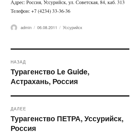
Адрес: Россия, Уссурийск, ул. Советская, 84, каб. 313
Телефон: +7 (4234) 33-36-36
Автор
Опубликовано
Рубрики
admin
06.08.2011
Уссурийск
Навигация
НАЗАД
по
Турагенство Le Guide,
Предыдущая
Астрахань, Россия
запись:
записям
ДАЛЕЕ
Турагенство ПЕТРА, Уссурийск,
Следующая
Россия
запись: