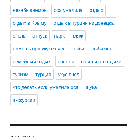
незабываемое
оса ужалила
отдых
отдых в Крыму
отдых в турции из донецка
отель
отпуск
парк
пляж
помощь при укусе пчел
рыба
рыбалка
семейный отдых
советы
советы об отдыхе
туризм
турция
укус пчел
что делать если ужалила оса
щука
экскурсии