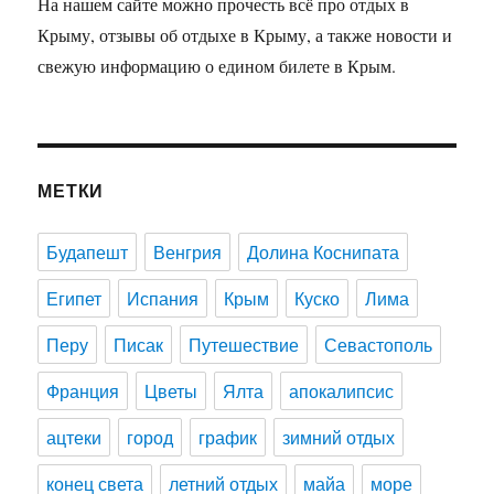
На нашем сайте можно прочесть всё про отдых в
Крыму, отзывы об отдыхе в Крыму, а также новости и
свежую информацию о едином билете в Крым.
МЕТКИ
Будапешт
Венгрия
Долина Коснипата
Египет
Испания
Крым
Куско
Лима
Перу
Писак
Путешествие
Севастополь
Франция
Цветы
Ялта
апокалипсис
ацтеки
город
график
зимний отдых
конец света
летний отдых
майа
море