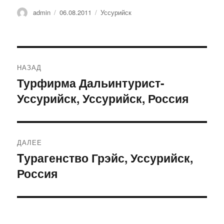
Автор
Опубликовано
Рубрики
admin
06.08.2011
Уссурийск
Навигация
НАЗАД
по
Турфирма Дальинтурист-
Предыдущая
Уссурийск, Уссурийск, Россия
запись:
записям
ДАЛЕЕ
Tурагенство Грэйс, Уссурийск,
Следующая
Россия
запись: