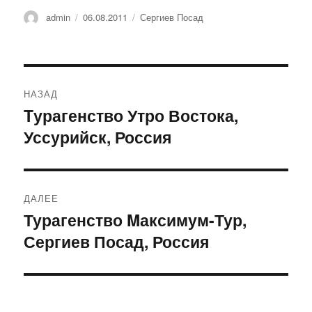
Автор
Опубликовано
Рубрики
admin
06.08.2011
Сергиев Посад
Навигация
НАЗАД
по
Tурагенство Утро Востока,
Предыдущая
Уссурийск, Россия
запись:
записям
ДАЛЕЕ
Турагенство Mаксимум-Тур,
Следующая
Сергиев Посад, Россия
запись: