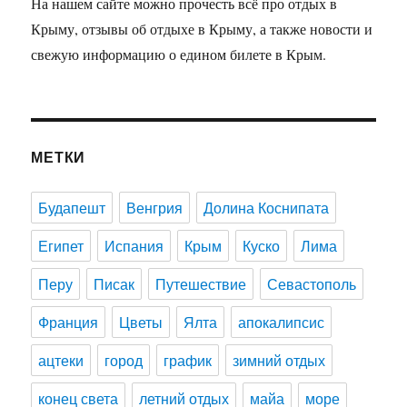
На нашем сайте можно прочесть всё про отдых в
Крыму, отзывы об отдыхе в Крыму, а также новости и
свежую информацию о едином билете в Крым.
МЕТКИ
Будапешт
Венгрия
Долина Коснипата
Египет
Испания
Крым
Куско
Лима
Перу
Писак
Путешествие
Севастополь
Франция
Цветы
Ялта
апокалипсис
ацтеки
город
график
зимний отдых
конец света
летний отдых
майа
море