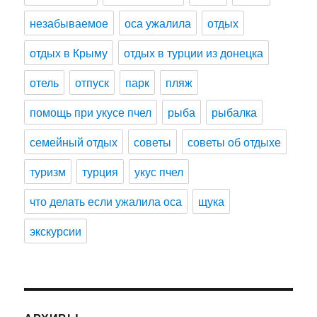
незабываемое
оса ужалила
отдых
отдых в Крыму
отдых в турции из донецка
отель
отпуск
парк
пляж
помощь при укусе пчел
рыба
рыбалка
семейный отдых
советы
советы об отдыхе
туризм
турция
укус пчел
что делать если ужалила оса
щука
экскурсии