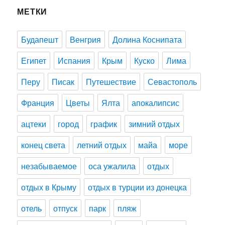
МЕТКИ
Будапешт
Венгрия
Долина Коснипата
Египет
Испания
Крым
Куско
Лима
Перу
Писак
Путешествие
Севастополь
Франция
Цветы
Ялта
апокалипсис
ацтеки
город
график
зимний отдых
конец света
летний отдых
майа
море
незабываемое
оса ужалила
отдых
отдых в Крыму
отдых в турции из донецка
отель
отпуск
парк
пляж