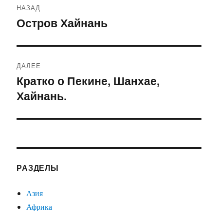
НАЗАД
по
Остров Хайнань
Предыдущая
запись:
записям
ДАЛЕЕ
Кратко о Пекине, Шанхае,
Следующая
Хайнань.
запись:
РАЗДЕЛЫ
Азия
Африка