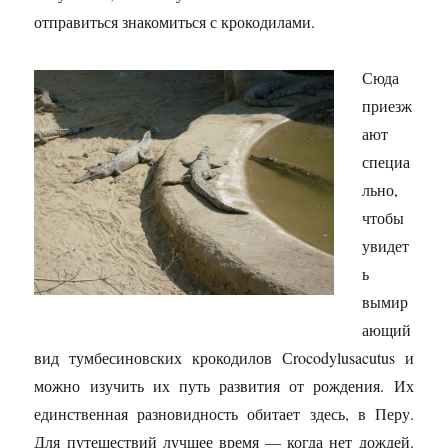
отправиться знакомиться с крокодилами.
Сюда
приезж
ают
специа
льно,
чтобы
увидет
ь
вымир
ающий
вид тумбесиновских крокодилов С
rocodylus
acutus
и
можно изучить их путь развития от рождения. Их
единственная разновидность обитает здесь, в Перу.
Для путешествий лучшее время — когда нет дождей.