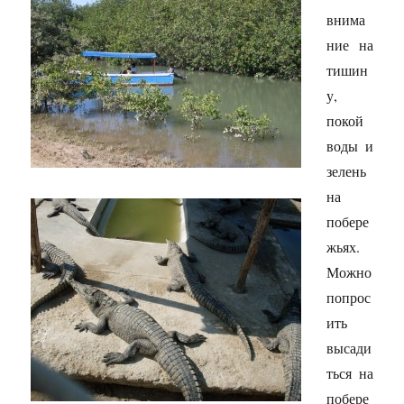
внима
ние на
тишин
у,
покой
воды и
зелень
на
побере
жьях.
Можно
попрос
ить
высади
ться на
побере