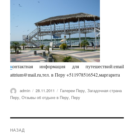
к
онтактная информация для путешествий:email
attrium@mail.ru,тел. в Перу +511978516542,маргарита
Автор
Опубликовано
Рубрики
admin
28.11.2011
Галереи Перу
,
Загадочная страна
Перу
,
Отзывы об отдыхе в Перу
,
Перу
Навигация
НАЗАД