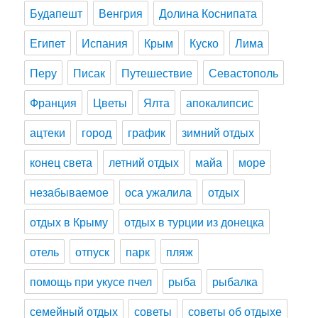
Будапешт
Венгрия
Долина Коснипата
Египет
Испания
Крым
Куско
Лима
Перу
Писак
Путешествие
Севастополь
Франция
Цветы
Ялта
апокалипсис
ацтеки
город
график
зимний отдых
конец света
летний отдых
майа
море
незабываемое
оса ужалила
отдых
отдых в Крыму
отдых в турции из донецка
отель
отпуск
парк
пляж
помощь при укусе пчел
рыба
рыбалка
семейный отдых
советы
советы об отдыхе