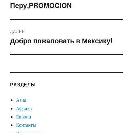
по
Перу,PROMOCION
Предыдущая
запись:
записям
ДАЛЕЕ
Добро пожаловать в Мексику!
Следующая
запись:
РАЗДЕЛЫ
Азия
Африка
Европа
Контакты