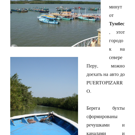
минут
от
Тумбес
, этот
городо
к на
севере
Перу, можно
доехать на авто до
PUERTO
PIZARR
O
.
Берега бухты
сформированы
речушками и
каналами
и