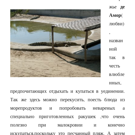
де
жье
Амор
(
любви)
,
назван
ной
так в
честь
влюбле
нных,
предпочитающих отдыхать и купаться в уединении.
Так же здесь можно перекусить, поесть блюда из
морепродуктов и попробовать невареных а
специально приготовленных ракушек ,что очень
полезно при малокровии и конечно
искупаться,поскольку это песчанный пляж. А затем