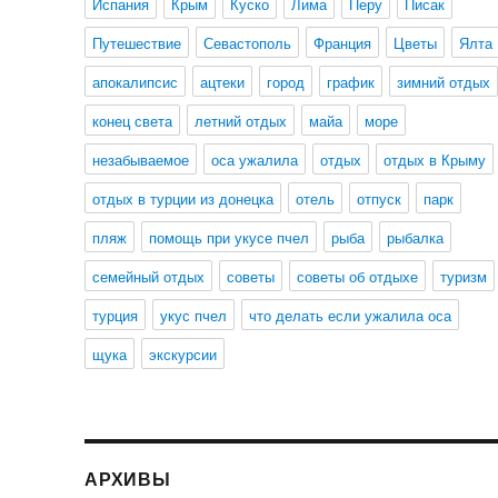
Испания
Крым
Куско
Лима
Перу
Писак
Путешествие
Севастополь
Франция
Цветы
Ялта
апокалипсис
ацтеки
город
график
зимний отдых
конец света
летний отдых
майа
море
незабываемое
оса ужалила
отдых
отдых в Крыму
отдых в турции из донецка
отель
отпуск
парк
пляж
помощь при укусе пчел
рыба
рыбалка
семейный отдых
советы
советы об отдыхе
туризм
турция
укус пчел
что делать если ужалила оса
щука
экскурсии
АРХИВЫ