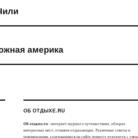
Чили
 южная америка
ОБ ОТДЫХЕ.RU
Об отдыхе.ru
- интернет журнал о путешествиях, обзорах
интересных мест, отзывов отдыхающих. Различные советы и
рекомендации, содержащиеся на сайте помогут отдохнуть с умом