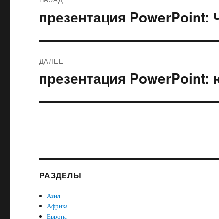
по
презентация PowerPoint: 
Предыдущая
запись:
записям
ДАЛЕЕ
презентация PowerPoint:
Следующая
запись:
РАЗДЕЛЫ
Азия
Африка
Европа