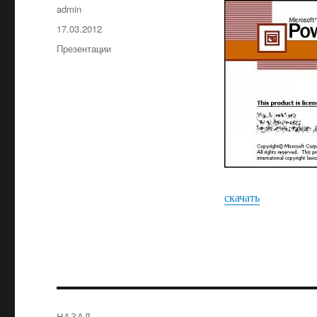
Автор
admin
Опубликовано
17.03.2012
Рубрики
Презентации
скачать
Навигация
НАЗАД