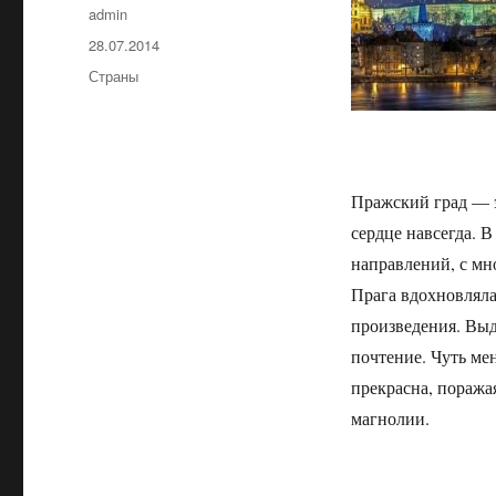
Автор
admin
Опубликовано
28.07.2014
Рубрики
Страны
Пражский град — э
сердце навсегда. 
направлений, с мн
Прага вдохновляла
произведения. Выд
почтение. Чуть ме
прекрасна, поража
магнолии.