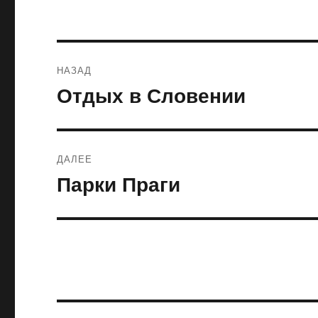
Навигация
НАЗАД
по
Отдых в Словении
Предыдущая
запись:
записям
ДАЛЕЕ
Парки Праги
Следующая
запись: