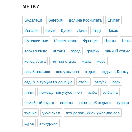
МЕТКИ
Будапешт
Венгрия
Долина Коснипата
Египет
Испания
Крым
Куско
Лима
Перу
Писак
Путешествие
Севастополь
Франция
Цветы
Ялта
апокалипсис
ацтеки
город
график
зимний отдых
конец света
летний отдых
майа
море
незабываемое
оса ужалила
отдых
отдых в Крыму
отдых в турции из донецка
отель
отпуск
парк
пляж
помощь при укусе пчел
рыба
рыбалка
семейный отдых
советы
советы об отдыхе
туризм
турция
укус пчел
что делать если ужалила оса
щука
экскурсии