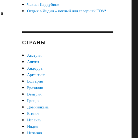
Чехия: Пардубице
Отдых в Индии – южный или северный ГОА?
 а
СТРАНЫ
Австрия
Англия
Андорра
Аргентина
Болгария
Бразилия
Венгрия
Греция
Доминикана
Египет
Израиль
Индия
Испания