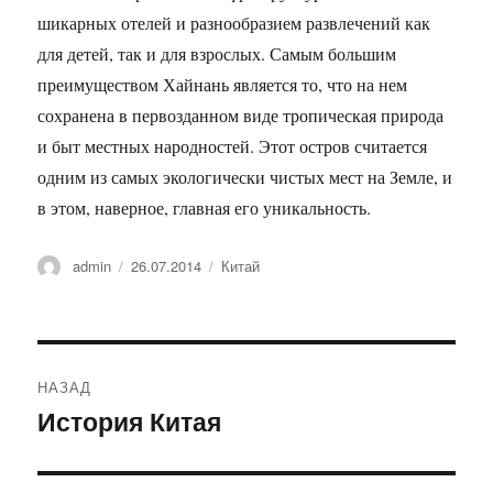
шикарных отелей и разнообразием развлечений как
для детей, так и для взрослых. Самым большим
преимуществом Хайнань является то, что на нем
сохранена в первозданном виде тропическая природа
и быт местных народностей. Этот остров считается
одним из самых экологически чистых мест на Земле, и
в этом, наверное, главная его уникальность.
Автор
Опубликовано
Рубрики
admin
26.07.2014
Китай
Навигация
НАЗАД
по
История Китая
Предыдущая
запись:
записям