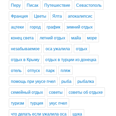
Перу
Писак
Путешествие
Севастополь
Франция
Цветы
Ялта
апокалипсис
ацтеки
город
график
зимний отдых
конец света
летний отдых
майа
море
незабываемое
оса ужалила
отдых
отдых в Крыму
отдых в турции из донецка
отель
отпуск
парк
пляж
помощь при укусе пчел
рыба
рыбалка
семейный отдых
советы
советы об отдыхе
туризм
турция
укус пчел
что делать если ужалила оса
щука