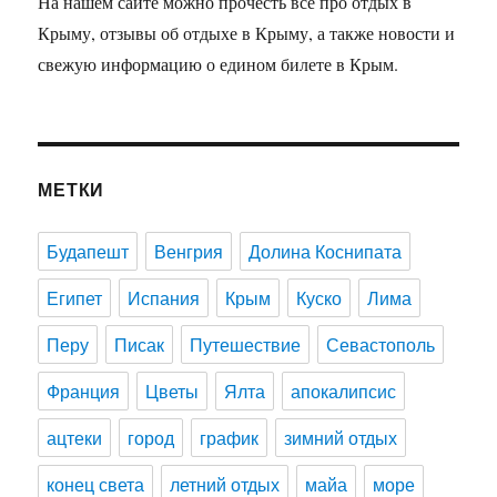
На нашем сайте можно прочесть всё про отдых в
Крыму, отзывы об отдыхе в Крыму, а также новости и
свежую информацию о едином билете в Крым.
МЕТКИ
Будапешт
Венгрия
Долина Коснипата
Египет
Испания
Крым
Куско
Лима
Перу
Писак
Путешествие
Севастополь
Франция
Цветы
Ялта
апокалипсис
ацтеки
город
график
зимний отдых
конец света
летний отдых
майа
море