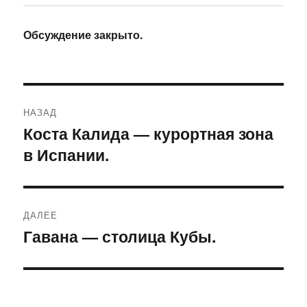
Обсуждение закрыто.
Навигация
НАЗАД
по
Коста Калида — курортная зона
Предыдущая
в Испании.
запись:
записям
ДАЛЕЕ
Гавана — столица Кубы.
Следующая
запись: