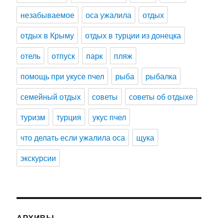
незабываемое
оса ужалила
отдых
отдых в Крыму
отдых в турции из донецка
отель
отпуск
парк
пляж
помощь при укусе пчел
рыба
рыбалка
семейный отдых
советы
советы об отдыхе
туризм
турция
укус пчел
что делать если ужалила оса
щука
экскурсии
АРХИВЫ