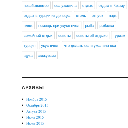
незабываемое
оса ужалила
отдых
отдых в Крыму
отдых в турции из донецка
отель
отпуск
парк
пляж
помощь при укусе пчел
рыба
рыбалка
семейный отдых
советы
советы об отдыхе
туризм
турция
укус пчел
что делать если ужалила оса
щука
экскурсии
АРХИВЫ
Ноябрь 2015
Октябрь 2015
Август 2015
Июль 2015
Июнь 2015