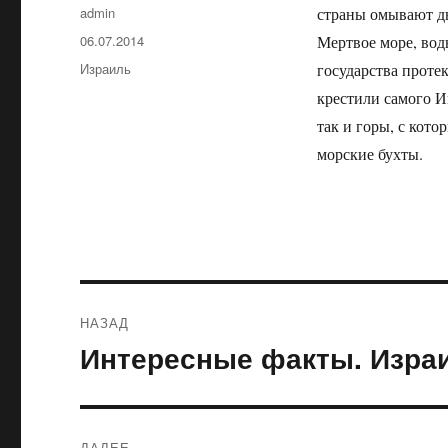
Автор
admin
страны омывают дв
Опубликовано
06.07.2014
Мертвое море, вод
Рубрики
Израиль
государства проте
крестили самого Ии
так и горы, с кот
морские бухты.
Навигация
НАЗАД
по
Интересные факты. Изра
Предыдущая
запись:
записям
ДАЛЕЕ