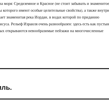
а моря: Средиземное и Красное (не стоит забывать и знаменито
ы которого имеют особые целительные свойства),
а также внутр
кает знаменитая река Иордан, в водах которой по приданию
суса. Рельеф Израиля очень разнообразен: здесь есть как пустын
орых открываются невообразимые пейзажи на многочисленные
иль.