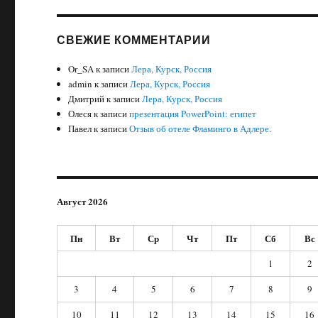
СВЕЖИЕ КОММЕНТАРИИ
Or_SA
к записи
Лера, Курск, Россия
admin
к записи
Лера, Курск, Россия
Дмитрий
к записи
Лера, Курск, Россия
Олеся
к записи
презентация PowerPoint: египет
Павел
к записи
Отзыв об отеле Фламинго в Адлере.
Август 2026
Пн
Вт
Ср
Чт
Пт
Сб
Вс
1
2
3
4
5
6
7
8
9
10
11
12
13
14
15
16