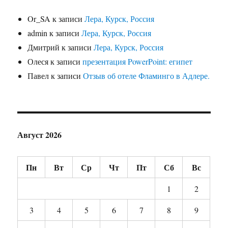
Or_SA
к записи
Лера, Курск, Россия
admin
к записи
Лера, Курск, Россия
Дмитрий
к записи
Лера, Курск, Россия
Олеся
к записи
презентация PowerPoint: египет
Павел
к записи
Отзыв об отеле Фламинго в Адлере.
Август 2026
Пн
Вт
Ср
Чт
Пт
Сб
Вс
1
2
3
4
5
6
7
8
9