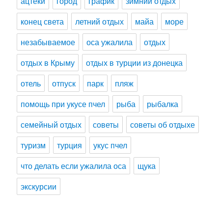
ацтеки
город
график
зимний отдых
конец света
летний отдых
майа
море
незабываемое
оса ужалила
отдых
отдых в Крыму
отдых в турции из донецка
отель
отпуск
парк
пляж
помощь при укусе пчел
рыба
рыбалка
семейный отдых
советы
советы об отдыхе
туризм
турция
укус пчел
что делать если ужалила оса
щука
экскурсии