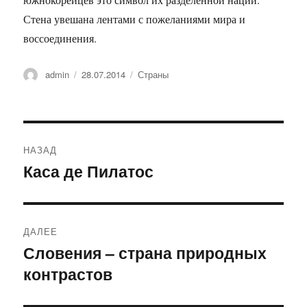
Стена увешана лентами с пожеланиями мира и
воссоединения.
Автор
Опубликовано
Рубрики
admin
28.07.2014
Страны
Навигация
НАЗАД
по
Каса де Пилатос
Предыдущая
запись:
записям
ДАЛЕЕ
Словения – страна природных
Следующая
контрастов
запись: