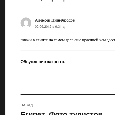
Алексей Нищебродов
:
02.06.2012 в 9:31 дп
пляжи в египте на самом деле еще красивей чем здес
Обсуждение закрыто.
Навигация
НАЗАД
по
Египет. Фото туристов.
Предыдущая