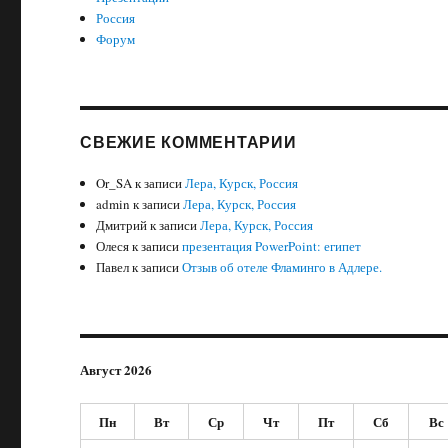
Россия
Форум
СВЕЖИЕ КОММЕНТАРИИ
Or_SA
к записи
Лера, Курск, Россия
admin
к записи
Лера, Курск, Россия
Дмитрий
к записи
Лера, Курск, Россия
Олеся
к записи
презентация PowerPoint: египет
Павел
к записи
Отзыв об отеле Фламинго в Адлере.
Август 2026
Пн
Вт
Ср
Чт
Пт
Сб
Вс