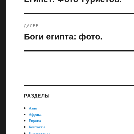
запись:
записям
ДАЛЕЕ
Боги египта: фото.
Следующая
запись:
РАЗДЕЛЫ
Азия
Африка
Европа
Контакты
Презентации