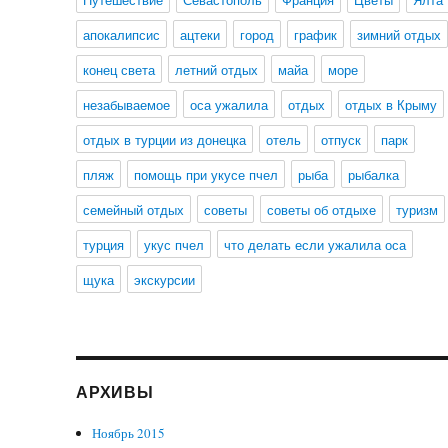
апокалипсис
ацтеки
город
график
зимний отдых
конец света
летний отдых
майа
море
незабываемое
оса ужалила
отдых
отдых в Крыму
отдых в турции из донецка
отель
отпуск
парк
пляж
помощь при укусе пчел
рыба
рыбалка
семейный отдых
советы
советы об отдыхе
туризм
турция
укус пчел
что делать если ужалила оса
щука
экскурсии
АРХИВЫ
Ноябрь 2015