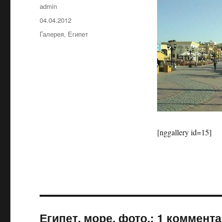
Автор
admin
Опубликовано
04.04.2012
Рубрики
Галерея
,
Египет
[nggallery id=15]
Египет, море. фото.: 1 коммент