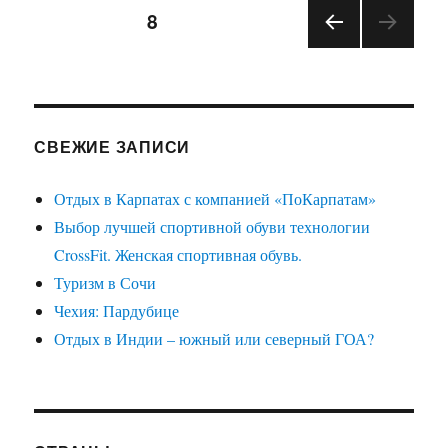
Навигация
СТРАНИЦА
8
ПРЕ
по
ДЫД
УЩА
записям
Я
СТРА
СВЕЖИЕ ЗАПИСИ
НИЦ
А
Отдых в Карпатах с компанией «ПоКарпатам»
Выбор лучшей спортивной обуви технологии
CrossFit. Женская спортивная обувь.
Туризм в Сочи
Чехия: Пардубице
Отдых в Индии – южный или северный ГОА?