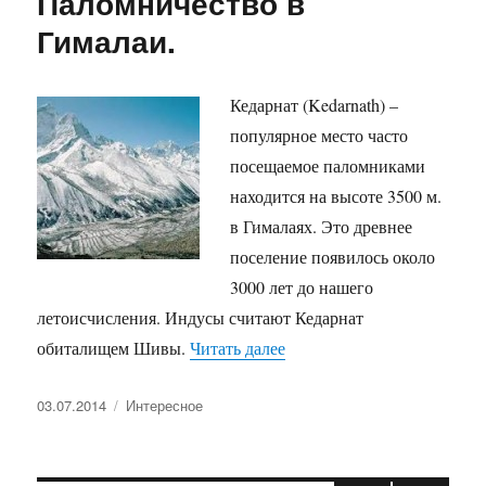
Паломничество в
Гималаи.
Кедарнат (Kedarnath) –
популярное место часто
посещаемое паломниками
находится на высоте 3500 м.
в Гималаях. Это древнее
поселение появилось около
3000 лет до нашего
летоисчисления. Индусы считают Кедарнат
«Паломничество в Гимала
обиталищем Шивы.
Читать далее
Опубликовано
Рубрики
03.07.2014
Интересное