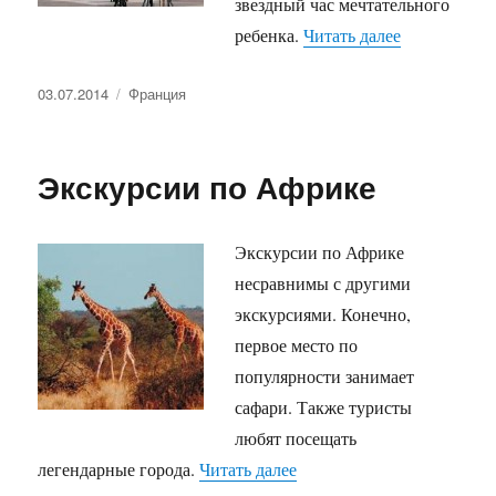
звездный час мечтательного
«Звездный ч
ребенка.
Читать далее
Опубликовано
Рубрики
03.07.2014
Франция
Экскурсии по Африке
Экскурсии по Африке
несравнимы с другими
экскурсиями. Конечно,
первое место по
популярности занимает
сафари. Также туристы
любят посещать
«Экскурсии по Африке»
легендарные города.
Читать далее